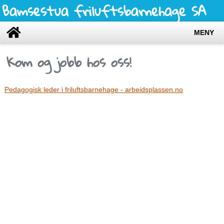
Bamsestua friluftsbarnehage SA
MENY
Kom og jobb hos oss!
Pedagogisk leder i friluftsbarnehage - arbeidsplassen.no