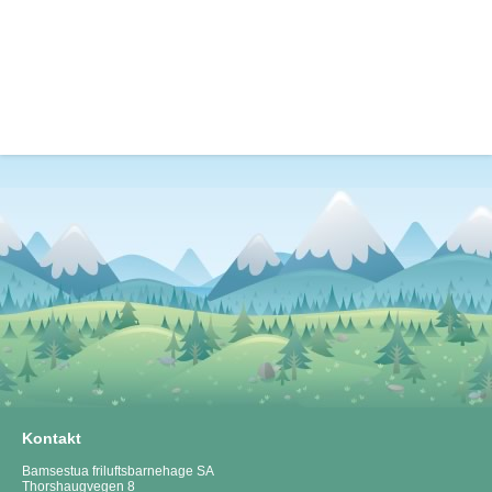
Kontakt
Bamsestua friluftsbarnehage SA
Thorshaugvegen 8