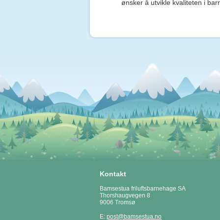
ønsker å utvikle kvaliteten i ba
Kontakt
Bamsestua friluftsbarnehage SA
Thorshaugvegen 8
9006 Tromsø
E:
post@bamsestua.no