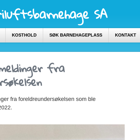
iluftsbarnehage SA
KOSTHOLD
SØK BARNEHAGEPLASS
KONTAKT
meldinger fra
rsøkelsen
inger fra foreldreundersøkelsen som ble
2022.